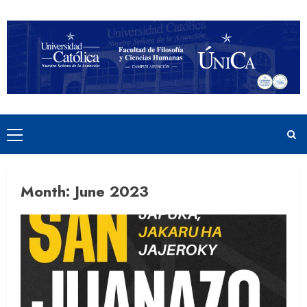
Skip
to
content
Primary
Menu
Month:
June 2023