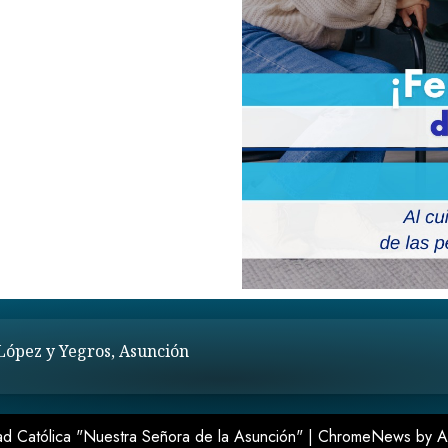
 López y Yegros, Asunción
ad Católica "Nuestra Señora de la Asunción"
|
ChromeNews
by A